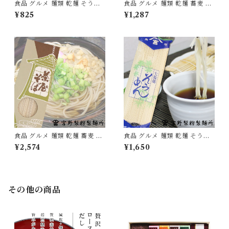
食品 グルメ 麺類 乾麺 そうめ
食品 グルメ 麺類 乾麺 蕎麦 そ
ん 素麺 1袋250g×3袋 国産 愛
ば 日本蕎麦 茶屋そば 1箱270g
¥825
¥1,287
媛県産 無添加 [myn-sm-03]
×3箱 国産 無添加 [myn-chsb
-03]
食品 グルメ 麺類 乾麺 蕎麦 そ
食品 グルメ 麺類 乾麺 そうめ
ば 日本蕎麦 茶屋そば 1箱270g
ん 素麺 1袋250g×6袋 国産 愛
¥2,574
¥1,650
×6箱 国産 無添加 [myn-chsb
媛県産 無添加 [myn-sm-06]
-06]
その他の商品