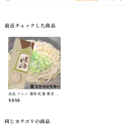
最近チェックした商品
食品 グルメ 麺類 乾麺 蕎麦 そ
ば 日本蕎麦 茶屋そば 1箱270g
¥858
×2箱 国産 無添加 [myn-chsb
-02]
同じカテゴリの商品