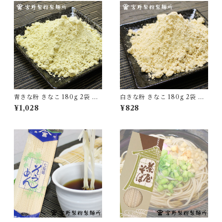
青きな粉 きなこ 180g 2袋 国
白きな粉 きなこ 180g 2袋 国
産 無添加 大豆 自家製粉 食品
産 無添加 大豆 自家製粉 食品
¥1,028
¥828
グルメ 粉物 [myn-aknk-02]
グルメ 粉物 [myn-sknk-02]