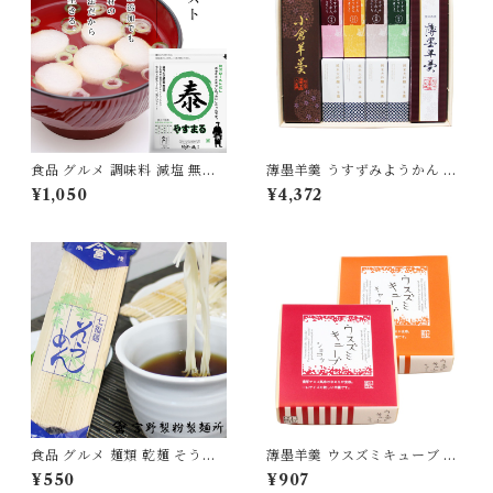
食品 グルメ 調味料 減塩 無添
薄墨羊羹 うすずみようかん 小
加 だし 出汁 パック 20包入り
棹 小倉羊羹 一口ようかん 純米
¥1,050
¥4,372
贅沢 ロースト ティーパック や
大吟醸 こざくら 詰合せ セット
すまる [ysmr-zrds20]
【送料無料】
食品 グルメ 麺類 乾麺 そうめ
薄墨羊羹 ウスズミキューブ シ
ん 素麺 1袋250g×2袋 国産 愛
ョコラ キャラメル 各1箱 [yok
¥550
¥907
媛県産 無添加 [myn-sm-02]
an-cb-mix2c]