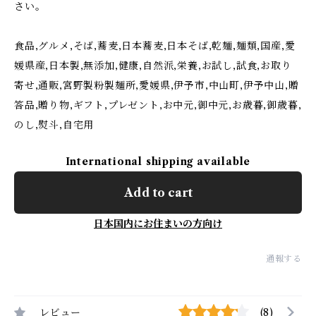
さい。
食品,グルメ,そば,蕎麦,日本蕎麦,日本そば,乾麺,麺類,国産,愛
媛県産,日本製,無添加,健康,自然派,栄養,お試し,試食,お取り
寄せ,通販,宮野製粉製麺所,愛媛県,伊予市,中山町,伊予中山,贈
答品,贈り物,ギフト,プレゼント,お中元,御中元,お歳暮,御歳暮,
のし,熨斗,自宅用
International shipping available
Add to cart
日本国内にお住まいの方向け
通報する
レビュー
(8)