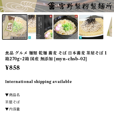
1
/6
食品 グルメ 麺類 乾麺 蕎麦 そば 日本蕎麦 茶屋そば 1
箱270g×2箱 国産 無添加 [myn-chsb-02]
¥858
International shipping available
▼商品名
茶屋そば
▼内容量