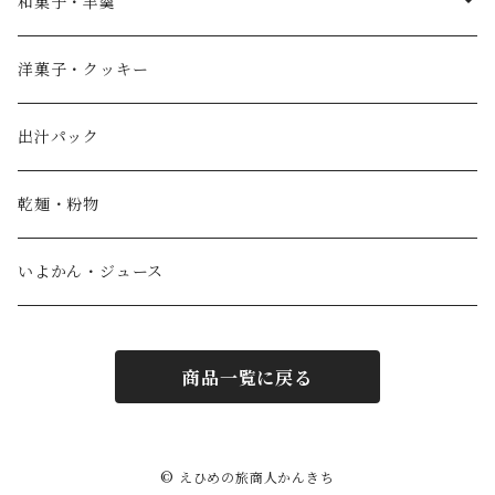
薄墨羊羹
和菓子・羊羹
やすまるだし
こざくら
洋菓子・クッキー
宮野製粉製麺所
どら焼き
出汁パック
IoLy
ウスズミキューブ
乾麺・粉物
和泉農園
薄墨羊羹小棹
いよかん・ジュース
西予自然工房
薄墨羊羹大棹
商品一覧に戻る
風鮮
水ようかん [夏季限定]
わらび羊羹
© えひめの旅商人かんきち