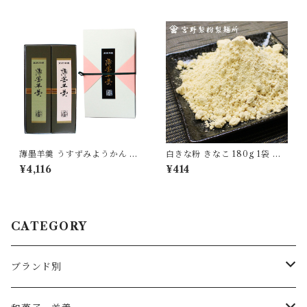
薄墨羊羹 うすずみようかん 大
白きな粉 きなこ 180g 1袋 国
棹 桐箱入り 2本入り 【送料無
産 無添加 大豆 自家製粉 食品
¥4,116
¥414
料】 [yokan-oo-set02]
グルメ 粉物 [myn-sknk-01]
CATEGORY
ブランド別