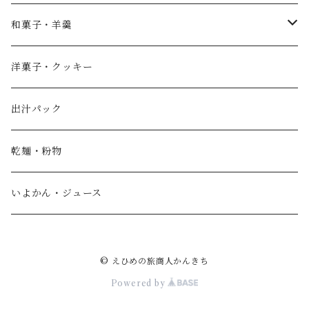
薄墨羊羹
和菓子・羊羹
やすまるだし
こざくら
洋菓子・クッキー
宮野製粉製麺所
どら焼き
出汁パック
IoLy
ウスズミキューブ
乾麺・粉物
和泉農園
薄墨羊羹小棹
いよかん・ジュース
西予自然工房
薄墨羊羹大棹
© えひめの旅商人かんきち
風鮮
水ようかん [夏季限定]
Powered by