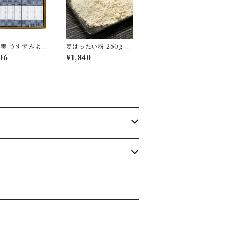
羹 うすずみよう
麦はったい粉 250g 5
純米大吟醸 16個
袋 麦こがし 粉末 国産
06
¥1,840
 無添加 【送料
裸麦100％ 自家製粉
[yokan-jkz-s
無添加 昔ながら 食品
]
粉物 [myn-mgk-05]