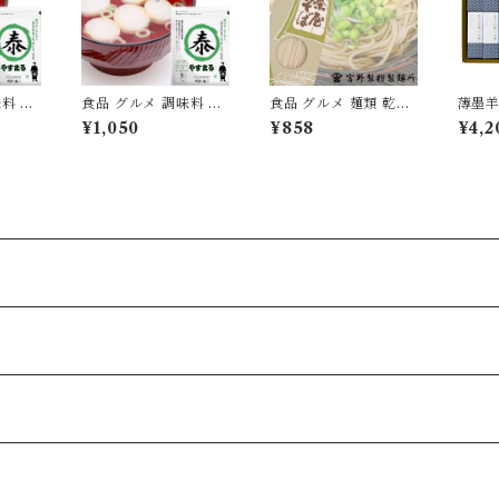
料 減
食品 グルメ 調味料 減
食品 グルメ 麺類 乾麺
薄墨羊
出汁 パ
塩 無添加 だし 出汁 パ
蕎麦 そば 日本蕎麦 茶
かん 
¥1,050
¥858
¥4,2
贅沢 ロ
ック 20包入り 贅沢 ロ
屋そば 1箱270g×2箱
セット
ック
ースト ティーパック
国産 無添加 [myn-ch
無料】 
 試食
やすまる [ysmr-zrds
sb-02]
et16b
20]