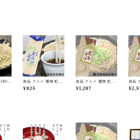
180g
食品 グルメ 麺類 乾麺
食品 グルメ 麺類 乾麺
食品 
 大豆
そうめん 素麺 1袋250
蕎麦 そば 日本蕎麦 茶
蕎麦 
¥825
¥1,287
¥2,5
グルメ
g×3袋 国産 愛媛県産
屋そば 1箱270g×3箱
屋そば 
-02]
無添加 [myn-sm-03]
国産 無添加 [myn-ch
国産 無
sb-03]
sb-06