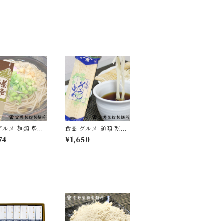
グルメ 麺類 乾麺
食品 グルメ 麺類 乾麺
そば 日本蕎麦 茶
そうめん 素麺 1袋250
74
¥1,650
1箱270g×6箱
g×6袋 国産 愛媛県産
添加 [myn-ch
無添加 [myn-sm-06]
]