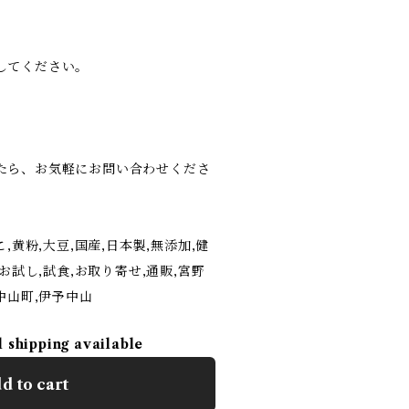
してください。
たら、お気軽にお問い合わせくださ
,黄粉,大豆,国産,日本製,無添加,健
,お試し,試食,お取り寄せ,通販,宮野
中山町,伊予中山
l shipping available
d to cart