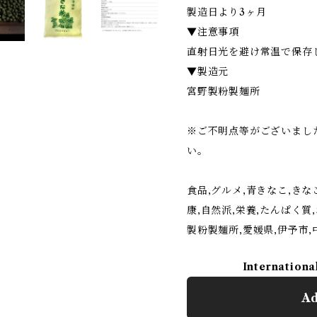
製造日より3ヶ月
▼注意事項
直射日光を避け常温で保存
▼製造元
宮野製粉製麺所
※ご不明点等がございまし
い。
食品,グルメ,青きなこ,きなこ
康,自然派,栄養,たんぱく質
製粉製麺所,愛媛県,伊予市,
Internationa
Ad