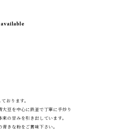
 available
しております。
青大豆を中心に鉄釜で丁寧に手炒り
本来の甘みを引き出しています。
の青きな粉をご賞味下さい。