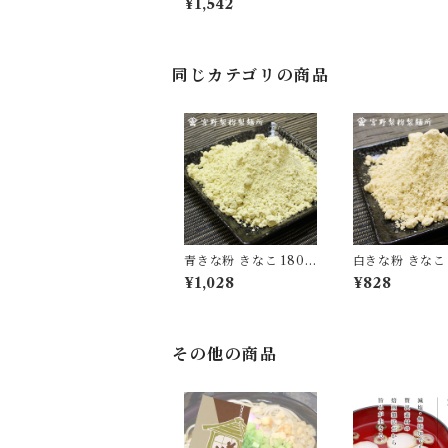
¥1,542
自家製粉 食品 グルメ
粉物 [myn-aknk-03]
同じカテゴリの商品
青きな粉 きなこ 180g
白きな粉 きなこ 
2袋 国産 無添加 大豆
2袋 国産 無添加
¥1,028
¥828
自家製粉 食品 グルメ
自家製粉 食品 
粉物 [myn-aknk-02]
粉物 [myn-sknk
その他の商品