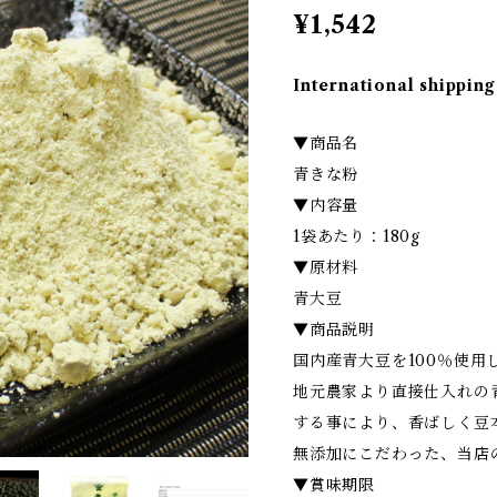
¥1,542
International shipping
▼商品名
青きな粉
▼内容量
1袋あたり：180g
▼原材料
青大豆
▼商品説明
国内産青大豆を100％使用
地元農家より直接仕入れの
する事により、香ばしく豆
無添加にこだわった、当店
▼賞味期限