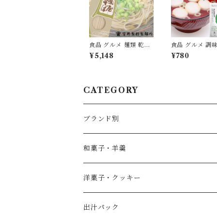
食品 グルメ 麺類 乾麺
食品 グルメ 調味
蕎麦 そば 日本蕎麦 茶
塩 無添加 だし 
¥5,148
¥780
屋そば 1箱270g×12箱
ック 10包入り 
国産 無添加 [myn-ch
ースト ティーパ
sb-12]
やすまる お試し
[ysmr-zrds10]
CATEGORY
ブランド別
薄墨羊羹
和菓子・羊羹
やすまるだし
こざくら
洋菓子・クッキー
宮野製粉製麺所
どら焼き
出汁パック