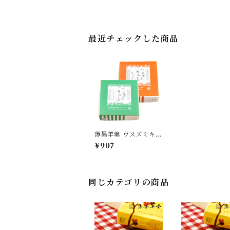
最近チェックした商品
薄墨羊羹 ウスズミキュ
ーブ クラシック キャ
¥907
ラメル 各1箱 [yokan-
cb-mix2b]
同じカテゴリの商品