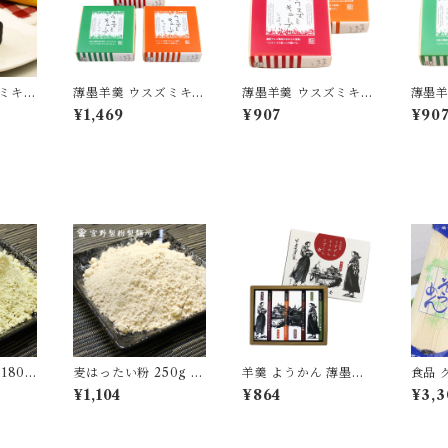
ズミキュ
薄墨羊羹 ウスズミキュ
薄墨羊羹 ウスズミキュ
薄墨羊
箱 バレ
ーブ 3箱セット [yoka
ーブ ショコラ キャラ
ーブ 
¥1,469
¥907
¥90
ホワイト
n-cb-set03]
メル 各1箱 [yokan-cb
コラ 各
定 冬
-mix2c]
-mix2
]
180g
麦はったい粉 250g 3
羊羹 ようかん 薄墨羊
食品 
 大豆
袋 麦こがし 粉末 国産
羹 こざくら 松山道後
そうめ
¥1,104
¥864
¥3,3
グルメ
裸麦100％ 自家製粉
めぐり 4個入り 茂本ヒ
g×1
-05]
無添加 昔ながら 食品
デキチ コラボ 限定 墨
無添加 
粉物 [myn-mgk-03]
絵 道後温泉 松山城 坊
ちゃん マドンナ 無添