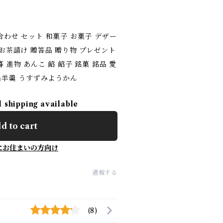
合わせ セット 和菓子 お菓子 デザー
 お茶請け 贈答品 贈り物 プレゼント
 進物 あんこ 餡 餡子 銘菓 銘品 愛
薄墨羊羹 うすずみようかん
l shipping available
d to cart
にお住まいの方向け
通報する
(8)