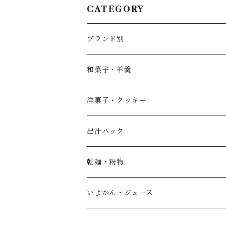
CATEGORY
ブランド別
薄墨羊羹
和菓子・羊羹
やすまるだし
こざくら
洋菓子・クッキー
宮野製粉製麺所
どら焼き
出汁パック
IoLy
ウスズミキューブ
乾麺・粉物
和泉農園
薄墨羊羹小棹
いよかん・ジュース
西予自然工房
薄墨羊羹大棹