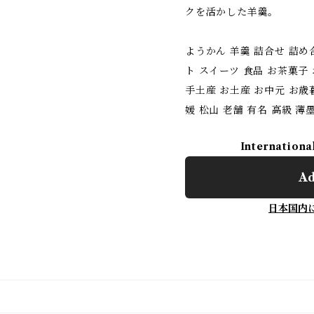
クを活かした羊羹。
ようかん 羊羹 詰合せ 詰め
ト スイーツ 食品 お茶菓子
手土産 お土産 お中元 お歳暮
媛 松山 老舗 有名 高級 
Internationa
Ad
日本国内