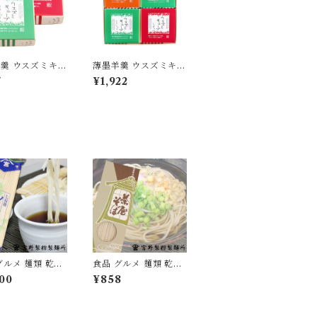
羹 ウスズミキュ
薄墨羊羹 ウスズミキュ
クラシック ショ
ーブ 4箱セット (クラ
7
¥1,922
1箱 [yokan-cb
シック×2/キャラメル×
a]
1/ショコラ×1)
グルメ 麺類 乾麺
食品 グルメ 麺類 乾麺
ん 素麺 1袋250
蕎麦 そば 日本蕎麦 茶
00
¥858
2袋 国産 愛媛県産
屋そば 1箱270g×2箱
[myn-sm-12]
国産 無添加 [myn-ch
sb-02]