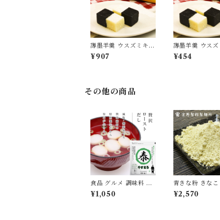
薄墨羊羹 ウスズミキュ
薄墨羊羹 ウス
ーブ ラブリー 2箱 バ
ーブ ラブリー 1
¥907
¥454
レンタインデー ホワイ
ンタインデー 
トデー 限定 季節限定
デー 限定 季節限
冬 [yokan-cb-lvy2]
[yokan-cb-lvy
その他の商品
食品 グルメ 調味料 減
青きな粉 きなこ 
塩 無添加 だし 出汁 パ
5袋 国産 無添加
¥1,050
¥2,570
ック 20包入り 贅沢 ロ
自家製粉 食品 
ースト ティーパック
粉物 [myn-aknk
やすまる [ysmr-zrds
20]