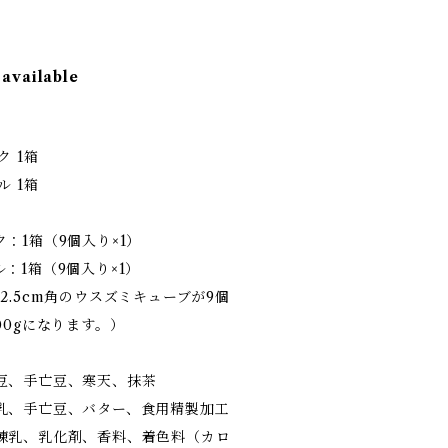
 available
 1箱
 1箱
：1箱（9個入り×1）
：1箱（9個入り×1）
2.5cm角のウスズミキューブが9個
00gになります。）
豆、手亡豆、寒天、抹茶
乳、手亡豆、バター、食用精製加工
練乳、乳化剤、香料、着色料（カロ