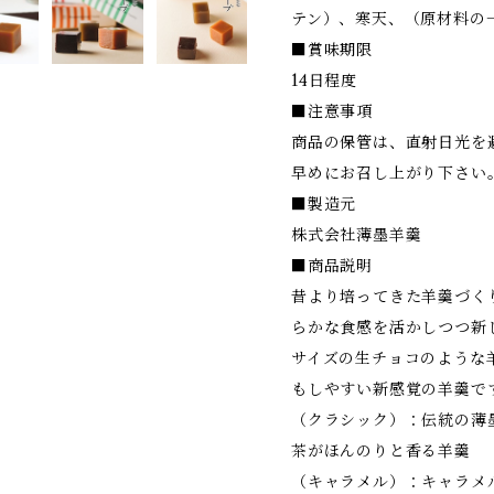
テン）、寒天、（原材料の
■賞味期限
14日程度
■注意事項
商品の保管は、直射日光を
早めにお召し上がり下さい
■製造元
株式会社薄墨羊羹
■商品説明
昔より培ってきた羊羹づく
らかな食感を活かしつつ新
サイズの生チョコのような
もしやすい新感覚の羊羹で
（クラシック）：伝統の薄
茶がほんのりと香る羊羹
（キャラメル）：キャラメ