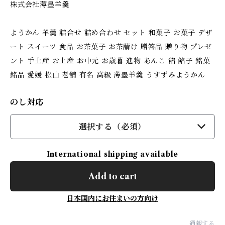
株式会社薄墨羊羹
ようかん 羊羹 詰合せ 詰め合わせ セット 和菓子 お菓子 デザ
ート スイーツ 食品 お茶菓子 お茶請け 贈答品 贈り物 プレゼ
ント 手土産 お土産 お中元 お歳暮 進物 あんこ 餡 餡子 銘菓
銘品 愛媛 松山 老舗 有名 高級 薄墨羊羹 うすずみようかん
のし対応
選択する（必須）
International shipping available
Add to cart
日本国内にお住まいの方向け
通報する