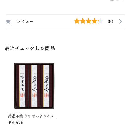
レビュー
(8)
最近チェックした商品
薄墨羊羹 うすずみようかん 小
棹 3本入り 詰合せ セット 【送
¥3,576
料無料】 [yokan-usz-03]