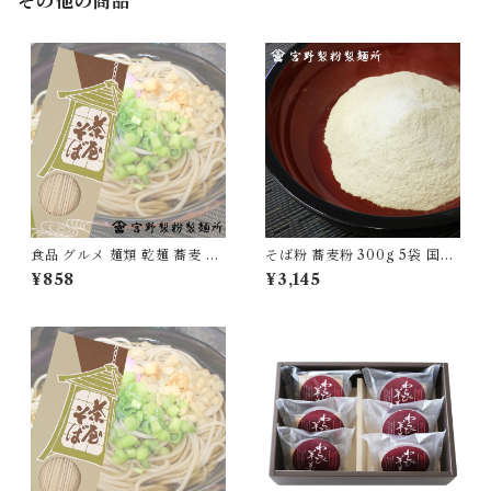
その他の商品
食品 グルメ 麺類 乾麺 蕎麦 そ
そば粉 蕎麦粉 300g 5袋 国産
ば 日本蕎麦 茶屋そば 1箱270g
100％ 自家製粉 無添加 食品
¥858
¥3,145
×2箱 国産 無添加 [myn-chsb
グルメ 粉物 [myn-sbk-05]
-02]