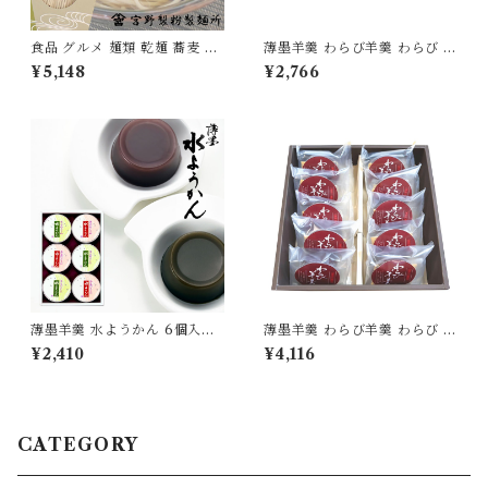
食品 グルメ 麺類 乾麺 蕎麦 そ
薄墨羊羹 わらび羊羹 わらび 6
ば 日本蕎麦 茶屋そば 1箱270g
個入り セット 羊羹 ようかん
¥5,148
¥2,766
×12箱 国産 無添加 [myn-chsb
詰合せ 和菓子 スイーツ 食品
-12]
グルメ もっちり食感 [yokan-
wrb-set06]
薄墨羊羹 水ようかん 6個入り
薄墨羊羹 わらび羊羹 わらび 1
水羊羹 和菓子 お菓子 高級 詰
0個入り セット 羊羹 ようかん
¥2,410
¥4,116
合せ セット ギフト 贈り物 贈
詰合せ 和菓子 スイーツ 食品
答品 お中元 夏 夏季限定 無添
グルメ もっちり食感 [yokan-
加 [yokan-myk-set06]
wrb-set10]
CATEGORY