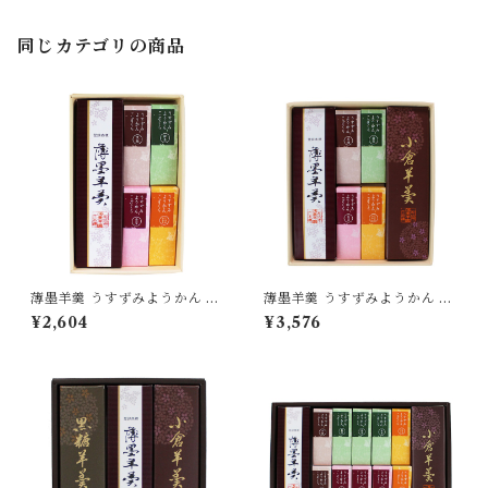
同じカテゴリの商品
薄墨羊羹 うすずみようかん 小
薄墨羊羹 うすずみようかん 小
棹 一口ようかん こざくら 詰合
棹 一口ようかん こざくら 詰合
¥2,604
¥3,576
せ セット 【送料無料】 [yoka
せ セット [yokan-kk-set02]
n-kk-set01]