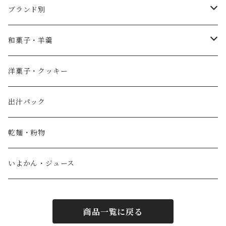
ブランド別
薄墨羊羹
和菓子・羊羹
やすまるだし
こざくら
洋菓子・クッキー
宮野製粉製麺所
どら焼き
出汁パック
IoLy
ウスズミキューブ
乾麺・粉物
和泉農園
薄墨羊羹小棹
いよかん・ジュース
西予自然工房
薄墨羊羹大棹
商品一覧に戻る
風鮮
水ようかん [夏季限定]