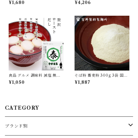
出汁 パック 30包入り 極上 テ
米大吟醸 16個 セット 無添加
¥1,680
¥4,206
ィーパック やすまる [ysmr-k
【送料無料】 [yokan-jkz-set
sds30]
16b]
食品 グルメ 調味料 減塩 無添
そば粉 蕎麦粉 300g 3袋 国産
加 だし 出汁 パック 20包入り
100％ 自家製粉 無添加 食品
¥1,050
¥1,887
贅沢 ロースト ティーパック や
グルメ 粉物 [myn-sbk-03]
すまる [ysmr-zrds20]
CATEGORY
ブランド別