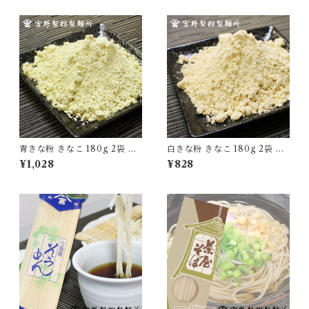
青きな粉 きなこ 180g 2袋 国
白きな粉 きなこ 180g 2袋 国
産 無添加 大豆 自家製粉 食品
産 無添加 大豆 自家製粉 食品
¥1,028
¥828
グルメ 粉物 [myn-aknk-02]
グルメ 粉物 [myn-sknk-02]