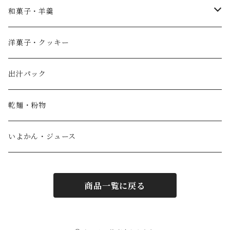
薄墨羊羹
和菓子・羊羹
やすまるだし
こざくら
洋菓子・クッキー
宮野製粉製麺所
どら焼き
出汁パック
IoLy
ウスズミキューブ
乾麺・粉物
和泉農園
薄墨羊羹小棹
いよかん・ジュース
西予自然工房
薄墨羊羹大棹
商品一覧に戻る
風鮮
水ようかん [夏季限定]