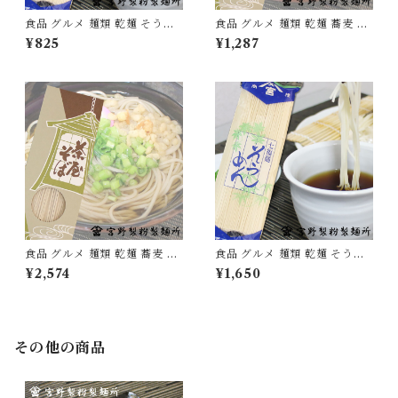
食品 グルメ 麺類 乾麺 そうめ
食品 グルメ 麺類 乾麺 蕎麦 そ
ん 素麺 1袋250g×3袋 国産 愛
ば 日本蕎麦 茶屋そば 1箱270g
¥825
¥1,287
媛県産 無添加 [myn-sm-03]
×3箱 国産 無添加 [myn-chsb
-03]
食品 グルメ 麺類 乾麺 蕎麦 そ
食品 グルメ 麺類 乾麺 そうめ
ば 日本蕎麦 茶屋そば 1箱270g
ん 素麺 1袋250g×6袋 国産 愛
¥2,574
¥1,650
×6箱 国産 無添加 [myn-chsb
媛県産 無添加 [myn-sm-06]
-06]
その他の商品