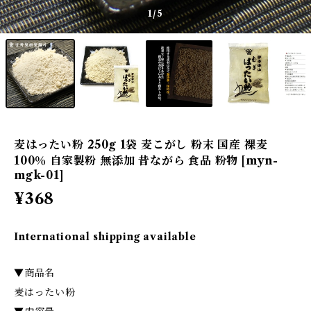
1
/5
麦はったい粉 250g 1袋 麦こがし 粉末 国産 裸麦
100％ 自家製粉 無添加 昔ながら 食品 粉物 [myn-
mgk-01]
¥368
International shipping available
▼商品名
麦はったい粉