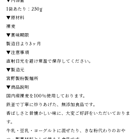
▼内容量
1袋あたり：250g
▼原材料
裸麦
▼賞味期限
製造日より3ヶ月
▼注意事項
直射日光を避け常温で保存してください。
▼製造元
宮野製粉製麺所
▼商品説明
国内産裸麦を100％使用しております。
鉄釜で丁寧に炒りあげた、無添加食品です。
香ばしさと昔懐かしい味に、大変ご好評をいただいておりま
す。
牛乳・豆乳・ヨーグルトに混ぜたり、きな粉代わりのおや