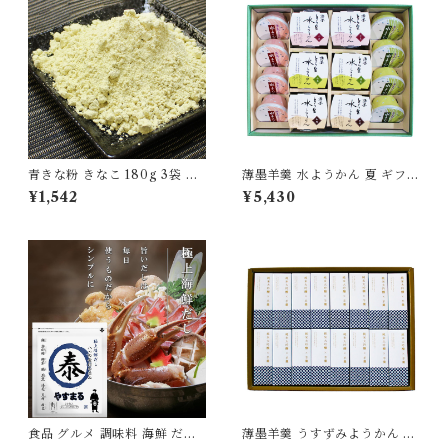
青きな粉 きなこ 180g 3袋 国
薄墨羊羹 水ようかん 夏 ギフト
産 無添加 大豆 自家製粉 食品
セット 季節限定 期間限定 ギフ
¥1,542
¥5,430
グルメ 粉物 [myn-aknk-03]
ト 贈り物 贈答品 御中元 お土
産 手土産 老舗 愛媛 松山 [yok
an-mzhs-01]
食品 グルメ 調味料 海鮮 だし
薄墨羊羹 うすずみようかん 純