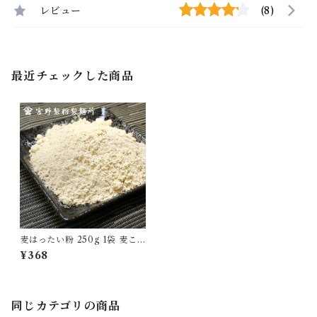
レビュー
(8)
最近チェックした商品
麦はったい粉 250g 1袋 麦こ
がし 粉末 国産 裸麦100％ 自
¥368
家製粉 無添加 昔ながら 食品
粉物 [myn-mgk-01]
同じカテゴリの商品