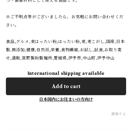
つ・製菓材料として使える食品です。
※ご不明点等がございましたら、お気軽にお問い合わせくだ
さい。
食品,グルメ,麦はったい粉,はったい粉,麦,麦こがし,国産,日本
製,無添加,健康,自然派,栄養,食物繊維,お試し,試食,お取り寄
せ,通販,宮野製粉製麺所,愛媛県,伊予市,中山町,伊予中山
International shipping available
Add to cart
日本国内にお住まいの方向け
通報する