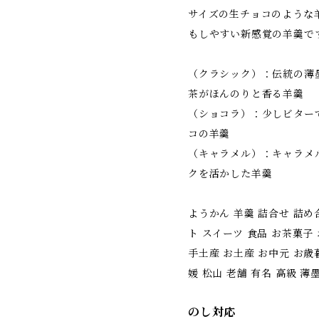
サイズの生チョコのような
もしやすい新感覚の羊羹で
（クラシック）：伝統の薄
茶がほんのりと香る羊羹
（ショコラ）：少しビター
コの羊羹
（キャラメル）：キャラメ
クを活かした羊羹
ようかん 羊羹 詰合せ 詰め
ト スイーツ 食品 お茶菓子
手土産 お土産 お中元 お歳暮
媛 松山 老舗 有名 高級 
のし対応