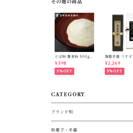
その他の商品
そば粉 蕎麦粉 300g 1
薄墨羊羹 うす
袋 国産 100％ 自家製
かん 大棹 桐箱入
¥598
¥2,269
粉 無添加 食品 グルメ
[yokan-oo-set
粉物 [myn-sbk-01]
5%OFF
5%OFF
CATEGORY
ブランド別
薄墨羊羹
和菓子・羊羹