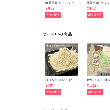
薄墨羊羹 ウスズミキュ
薄墨羊羹 ウス
ーブ ラブリー 2箱 バ
ーブ ラブリー 1
¥862
¥432
レンタインデー ホワイ
ンタインデー 
トデー 限定 季節限定
デー 限定 季節限
5%OFF
5%OFF
冬 [yokan-cb-lvy2]
[yokan-cb-lvy
セール中の商品
白きな粉 きなこ 180g
食品 グルメ 麺類
2袋 国産 無添加 大豆
蕎麦 そば 日本蕎
¥787
¥1,223
自家製粉 食品 グルメ
屋そば 1箱270g
粉物 [myn-sknk-02]
国産 無添加 [my
5%OFF
5%OFF
sb-03]