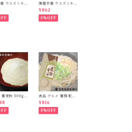
羹 ウスズミキュ
薄墨羊羹 ウスズミキュ
クラシック キャ
ーブ クラシック ショ
2
¥862
各1箱 [yokan-
コラ 各1箱 [yokan-cb
x2b]
-mix2a]
OFF
5%OFF
蕎麦粉 300g 5
食品 グルメ 麺類 乾麺
産 100％ 自家製
蕎麦 そば 日本蕎麦 茶
88
¥816
添加 食品 グルメ
屋そば 1箱270g×2箱
myn-sbk-05]
国産 無添加 [myn-ch
OFF
5%OFF
sb-02]