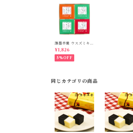
薄墨羊羹 ウスズミキュ
ーブ 4箱セット (クラ
¥1,826
シック×2/キャラメル×
1/ショコラ×1)
5%OFF
同じカテゴリの商品