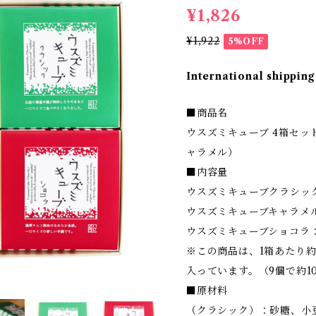
¥1,826
¥1,922
5%OFF
International shipping
■商品名
ウスズミキューブ 4箱セット
ャラメル）
■内容量
ウスズミキューブクラシッ
ウスズミキューブキャラメ
ウスズミキューブショコラ：
※この商品は、1箱あたり約
入っています。（9個で約1
■原材料
（クラシック）：砂糖、小