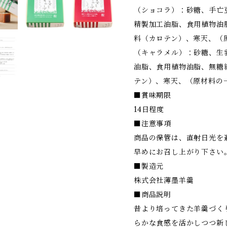
（ショコラ）：砂糖、手亡
精製加工油脂、食用植物油
料（カロテン）、寒天、（
（キャラメル）：砂糖、生
油脂、食用植物油脂、無糖
テン）、寒天、（原材料の
■賞味期限
14日程度
■注意事項
商品の保管は、直射日光を
早めにお召し上がり下さい
■製造元
株式会社薄墨羊羹
■商品説明
昔より培ってきた羊羹づく
らかな食感を活かしつつ新