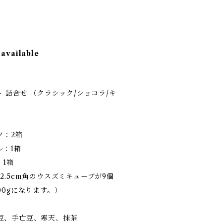
 available
 詰合せ （クラシック/ショコラ/キ
ク：2箱
ル：1箱
1箱
2.5cm角のウスズミキューブが9個
00gになります。）
豆、手亡豆、寒天、抹茶