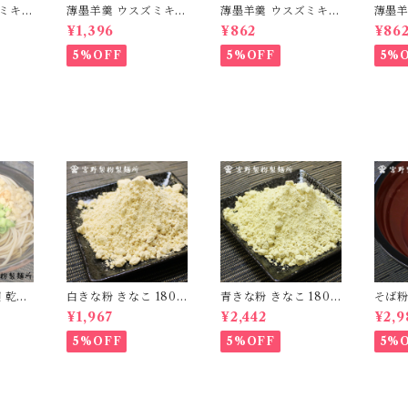
ズミキュ
薄墨羊羹 ウスズミキュ
薄墨羊羹 ウスズミキュ
薄墨羊
箱 バレ
ーブ 3箱セット [yoka
ーブ ショコラ キャラ
ーブ 
¥1,396
¥862
¥86
ホワイト
n-cb-set03]
メル 各1箱 [yokan-cb
ラメル 
定 冬
-mix2c]
cb-mi
5%OFF
5%OFF
5%
]
 乾麺
白きな粉 きなこ 180g
青きな粉 きなこ 180g
そば粉 
麦 茶
5袋 国産 無添加 大豆
5袋 国産 無添加 大豆
袋 国
¥1,967
¥2,442
¥2,9
×3箱
自家製粉 食品 グルメ
自家製粉 食品 グルメ
粉 無
n-ch
粉物 [myn-sknk-05]
粉物 [myn-aknk-05]
粉物 [
5%OFF
5%OFF
5%