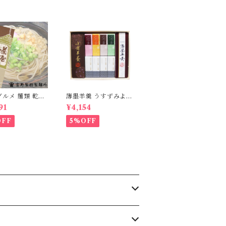
グルメ 麺類 乾麺
薄墨羊羹 うすずみよう
そば 日本蕎麦 茶
かん 小棹 小倉羊羹 一
91
¥4,154
1箱270g×12箱
口ようかん 純米大吟醸
添加 [myn-ch
こざくら 詰合せ セッ
OFF
5%OFF
]
ト 【送料無料】