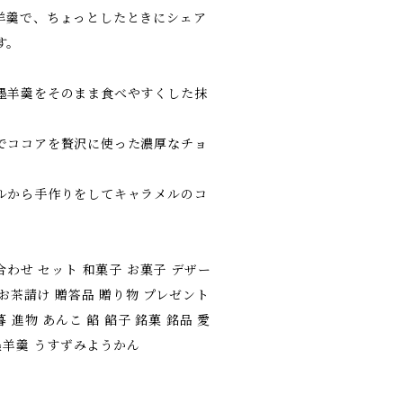
羊羹で、ちょっとしたときにシェア
す。
墨羊羹をそのまま食べやすくした抹
でココアを贅沢に使った濃厚なチョ
ルから手作りをしてキャラメルのコ
合わせ セット 和菓子 お菓子 デザー
 お茶請け 贈答品 贈り物 プレゼント
 進物 あんこ 餡 餡子 銘菓 銘品 愛
薄墨羊羹 うすずみようかん