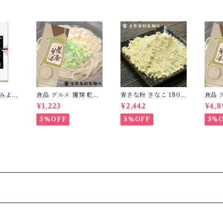
ずみよう
食品 グルメ 麺類 乾麺
青きな粉 きなこ 180g
食品 
り 1本
蕎麦 そば 日本蕎麦 茶
5袋 国産 無添加 大豆
蕎麦 
¥1,223
¥2,442
¥4,8
01]
屋そば 1箱270g×3箱
自家製粉 食品 グルメ
屋そば 
国産 無添加 [myn-ch
粉物 [myn-aknk-05]
国産 無
5%OFF
5%OFF
5%
sb-03]
sb-12