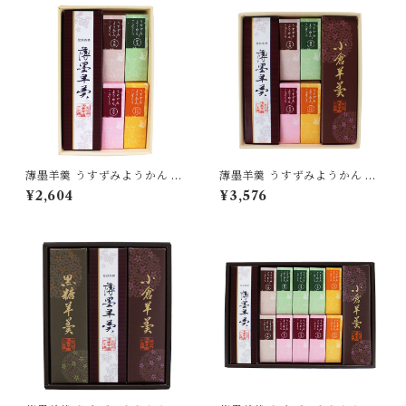
薄墨羊羹 うすずみようかん 小
薄墨羊羹 うすずみようかん 小
棹 一口ようかん こざくら 詰合
棹 一口ようかん こざくら 詰合
¥2,604
¥3,576
せ セット 【送料無料】 [yoka
せ セット [yokan-kk-set02]
n-kk-set01]