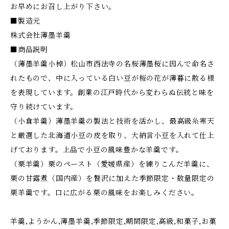
お早めにお召し上がり下さい。
■製造元
株式会社薄墨羊羹
■商品説明
（薄墨羊羹小棹）松山市西法寺の名桜薄墨桜に因んで命名さ
れたもので、中に入っている白い豆が桜の花が薄暮に散る様
を表現しています。創業の江戸時代から変わらぬ伝統と味を
守り続けています。
（小倉羊羹）薄墨羊羹の製法と技術を活かし、最高級糸寒天
と厳選した北海道小豆の皮を取り、大納言小豆を入れて仕上
げております。上品で小豆の風味豊かな羊羹です。
（栗羊羹）栗のペースト（愛媛県産）を練りこんだ羊羹に、
栗の甘露煮（国内産）を贅沢に加えた季節限定・数量限定の
栗羊羹です。口に広がる栗の風味をお楽しみください。
羊羹,ようかん,薄墨羊羹,季節限定,期間限定,高級,和菓子,お菓