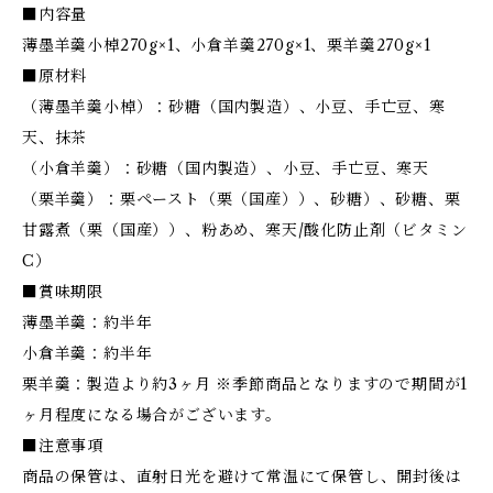
■内容量
薄墨羊羹小棹270g×1、小倉羊羹270g×1、栗羊羹270g×1
■原材料
（薄墨羊羹小棹）：砂糖（国内製造）、小豆、手亡豆、寒
天、抹茶
（小倉羊羹）：砂糖（国内製造）、小豆、手亡豆、寒天
（栗羊羹）：栗ペースト（栗（国産））、砂糖）、砂糖、栗
甘露煮（栗（国産））、粉あめ、寒天/酸化防止剤（ビタミン
C）
■賞味期限
薄墨羊羹：約半年
小倉羊羹：約半年
栗羊羹：製造より約3ヶ月 ※季節商品となりますので期間が1
ヶ月程度になる場合がございます。
■注意事項
商品の保管は、直射日光を避けて常温にて保管し、開封後は