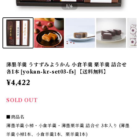
1
/6
薄墨羊羹 うすずみようかん 小倉羊羹 栗羊羹 詰合せ
各1本 [yokan-kr-set03-fs] 【送料無料】
¥4,422
SOLD OUT
■商品名
薄墨羊羹小棹・小倉羊羹・薄墨栗羊羹 詰合せ 3本入り (薄墨
羊羹小棹1本、小倉羊羹1本、栗羊羹1本)