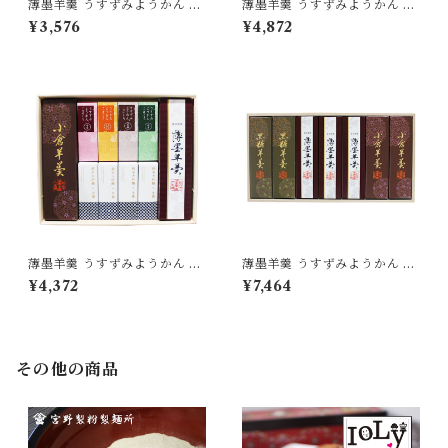
薄墨羊羹 うすずみようかん 小
薄墨羊羹 うすずみようかん 小
棹 3本入り 詰合せ セット 【送
棹 一口ようかん こざくら 詰合
¥3,576
¥4,872
料無料】 yokan-ko-set03
せ セット 【送料無料】 [yoka
n-kk-set04]
薄墨羊羹 うすずみようかん 小
薄墨羊羹 うすずみようかん 小
棹 小倉羊羹 一口ようかん 純米
棹 7本入り 詰合せ セット 【送
¥4,372
¥7,464
大吟醸 こざくら 詰合せ セット
料無料】 [yokan-ko-set07]
【送料無料】
その他の商品