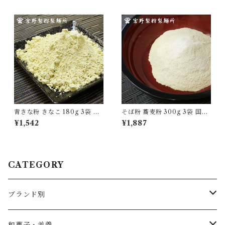
道後温泉 松山城 坊ちゃん マド
食 [ysmr-ksds10]
ンナ 無添加 贈り物 [yokan-k
z-sh06]
青きな粉 きなこ 180g 3袋 国
そば粉 蕎麦粉 300g 3袋 国産
産 無添加 大豆 自家製粉 食品
100％ 自家製粉 無添加 食品
¥1,542
¥1,887
グルメ 粉物 [myn-aknk-03]
グルメ 粉物 [myn-sbk-03]
CATEGORY
ブランド別
薄墨羊羹