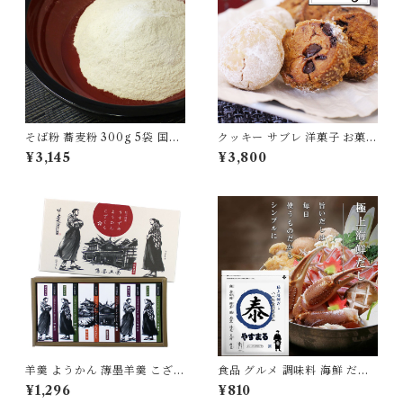
そば粉 蕎麦粉 300g 5袋 国産
クッキー サブレ 洋菓子 お菓子
100％ 自家製粉 無添加 食品
チョコチップ ブールドネージ
¥3,145
¥3,800
グルメ 粉物 [myn-sbk-05]
ュ 2種 3缶セット 詰め合わせ
食品 [ioly-0002-3set]
羊羹 ようかん 薄墨羊羹 こざく
食品 グルメ 調味料 海鮮 だし
ら 松山道後めぐり 6個入り 茂
出汁 パック 10包入り 極上 テ
¥1,296
¥810
本ヒデキチ コラボ 限定 墨絵
ィーパック やすまる お試し 試