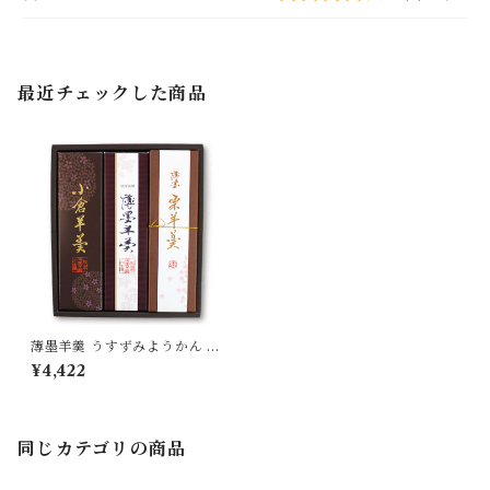
最近チェックした商品
薄墨羊羹 うすずみようかん 小
倉羊羹 栗羊羹 詰合せ 各1本 [y
¥4,422
okan-kr-set03-fs] 【送料無
料】
同じカテゴリの商品