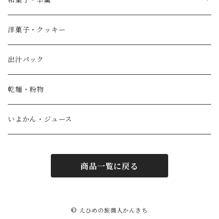
和菓子・羊羹
やすまるだし
こざくら
洋菓子・クッキー
宮野製粉製麺所
どら焼き
出汁パック
IoLy
ウスズミキューブ
乾麺・粉物
和泉農園
薄墨羊羹小棹
いよかん・ジュース
西予自然工房
薄墨羊羹大棹
商品一覧に戻る
風鮮
水ようかん [夏季限定]
わらび羊羹
© えひめの旅商人かんきち