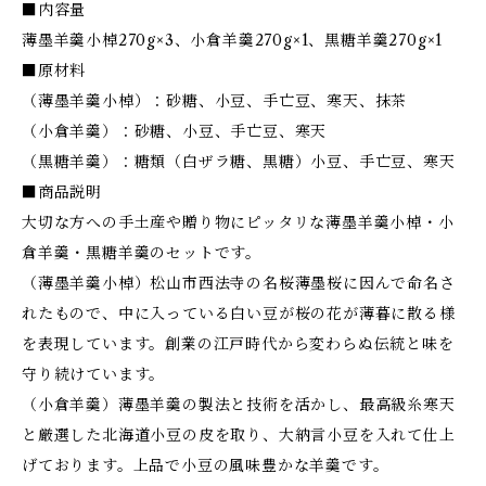
■内容量
薄墨羊羹小棹270g×3、小倉羊羹270g×1、黒糖羊羹270g×1
■原材料
（薄墨羊羹小棹）：砂糖、小豆、手亡豆、寒天、抹茶
（小倉羊羹）：砂糖、小豆、手亡豆、寒天
（黒糖羊羹）：糖類（白ザラ糖、黒糖）小豆、手亡豆、寒天
■商品説明
大切な方への手土産や贈り物にピッタリな薄墨羊羹小棹・小
倉羊羹・黒糖羊羹のセットです。
（薄墨羊羹小棹）松山市西法寺の名桜薄墨桜に因んで命名さ
れたもので、中に入っている白い豆が桜の花が薄暮に散る様
を表現しています。創業の江戸時代から変わらぬ伝統と味を
守り続けています。
（小倉羊羹）薄墨羊羹の製法と技術を活かし、最高級糸寒天
と厳選した北海道小豆の皮を取り、大納言小豆を入れて仕上
げております。上品で小豆の風味豊かな羊羹です。