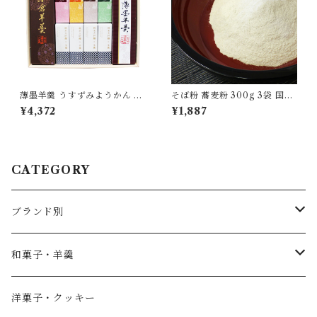
薄墨羊羹 うすずみようかん 小
そば粉 蕎麦粉 300g 3袋 国産
棹 小倉羊羹 一口ようかん 純米
100％ 自家製粉 無添加 食品
¥4,372
¥1,887
大吟醸 こざくら 詰合せ セット
グルメ 粉物 [myn-sbk-03]
【送料無料】
CATEGORY
ブランド別
薄墨羊羹
和菓子・羊羹
やすまるだし
こざくら
洋菓子・クッキー