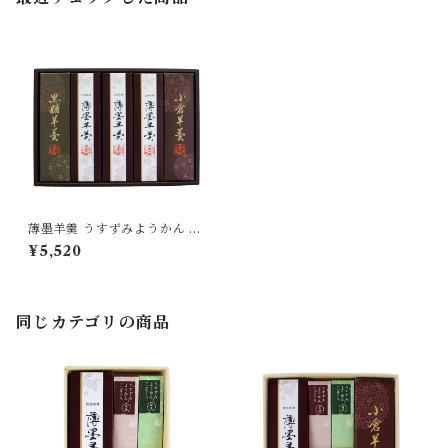
薄墨羊羹 うすずみようかん 小
棹 5本入り 詰合せ セット 【送
¥5,520
料無料】 [yokan-ko-set05]
同じカテゴリの商品