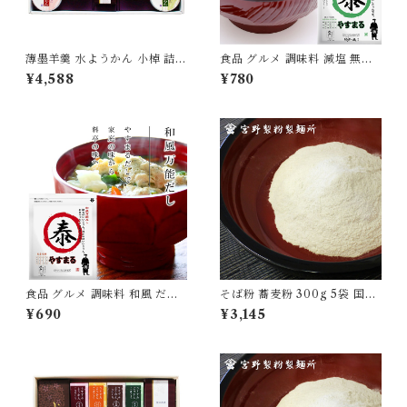
薄墨羊羹 水ようかん 小棹 詰合
食品 グルメ 調味料 減塩 無添
せ セット ギフト 贈り物 お中
加 だし 出汁 パック 10包入り
¥4,588
¥780
元 贈答 季節限定 [yokan-mzs
贅沢 ロースト ティーパック や
et-01-fs]
すまる お試し 試食 [ysmr-zr
ds10]
食品 グルメ 調味料 和風 だし
そば粉 蕎麦粉 300g 5袋 国産
出汁 パック 10包入り 万能 テ
100％ 自家製粉 無添加 食品
¥690
¥3,145
ィーパック やすまる お試し 試
グルメ 粉物 [myn-sbk-05]
食 [ysmr-wfds10]