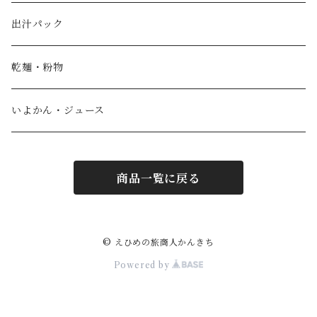
宮野製粉製麺所
どら焼き
出汁パック
IoLy
ウスズミキューブ
乾麺・粉物
和泉農園
薄墨羊羹小棹
いよかん・ジュース
西予自然工房
薄墨羊羹大棹
商品一覧に戻る
風鮮
水ようかん [夏季限定]
わらび羊羹
© えひめの旅商人かんきち
Powered by