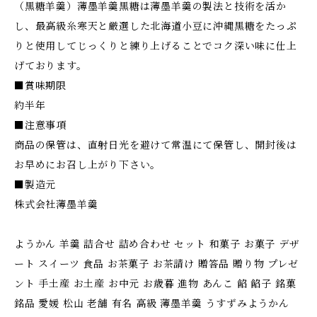
（黒糖羊羹）薄墨羊羹黒糖は薄墨羊羹の製法と技術を活か
し、最高級糸寒天と厳選した北海道小豆に沖縄黒糖をたっぷ
りと使用してじっくりと練り上げることでコク深い味に仕上
げております。
■賞味期限
約半年
■注意事項
商品の保管は、直射日光を避けて常温にて保管し、開封後は
お早めにお召し上がり下さい。
■製造元
株式会社薄墨羊羹
ようかん 羊羹 詰合せ 詰め合わせ セット 和菓子 お菓子 デザ
ート スイーツ 食品 お茶菓子 お茶請け 贈答品 贈り物 プレゼ
ント 手土産 お土産 お中元 お歳暮 進物 あんこ 餡 餡子 銘菓
銘品 愛媛 松山 老舗 有名 高級 薄墨羊羹 うすずみようかん