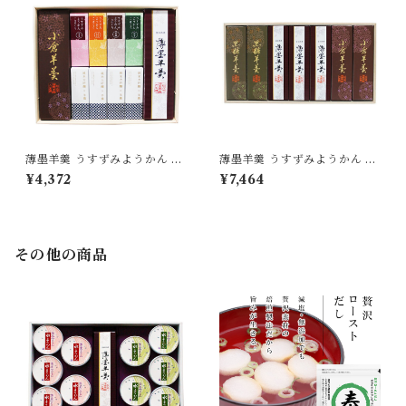
薄墨羊羹 うすずみようかん 小
薄墨羊羹 うすずみようかん 小
棹 小倉羊羹 一口ようかん 純米
棹 7本入り 詰合せ セット 【送
¥4,372
¥7,464
大吟醸 こざくら 詰合せ セット
料無料】 [yokan-ko-set07]
【送料無料】
その他の商品