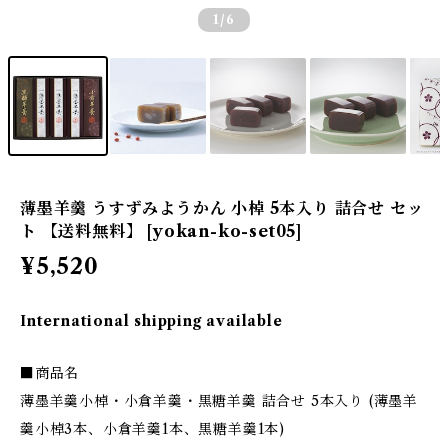
1
/6
薄墨羊羹 うすずみようかん 小棹 5本入り 詰合せ セッ
ト 【送料無料】 [yokan-ko-set05]
¥5,520
International shipping available
■商品名
薄墨羊羹小棹・小倉羊羹・黒糖羊羹 詰合せ 5本入り (薄墨羊
羹小棹3本、小倉羊羹1本、黒糖羊羹1本)