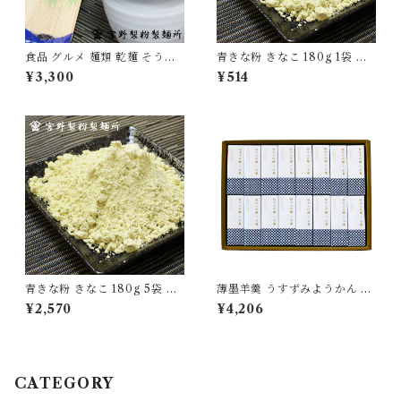
食品 グルメ 麺類 乾麺 そうめ
青きな粉 きなこ 180g 1袋 国
ん 素麺 1袋250g×12袋 国産 愛
産 無添加 大豆 自家製粉 食品
¥3,300
¥514
媛県産 無添加 [myn-sm-12]
グルメ 粉物 [myn-aknk-01]
青きな粉 きなこ 180g 5袋 国
薄墨羊羹 うすずみようかん 純
産 無添加 大豆 自家製粉 食品
米大吟醸 16個 セット 無添加
¥2,570
¥4,206
グルメ 粉物 [myn-aknk-05]
【送料無料】 [yokan-jkz-set
16b]
CATEGORY