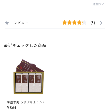
通報する
レビュー
(8)
最近チェックした商品
薄墨羊羹 うすずみようかん こ
ざくら 黒糖 4個入り ようかん
¥864
羊羹 詰合せ セット 無添加 贈