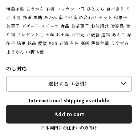
薄墨羊羹 ようかん 羊羹 ヨウカン 一口 ひとくち 食べきり ミ
ニ 小豆 抹茶 黒糖 みかん 詰合せ 詰め合わせ セット 和菓子
お菓子 デザート スイーツ 食品 お茶菓子 お茶請け 贈答品 贈
り物 プレゼント 手土産 お土産 お中元 お歳暮 進物 あんこ 餡
餡子 銘菓 銘品 愛媛 松山 老舗 有名 高級 薄墨羊羹 うすずみ
ようかん 中野本舗
のし対応
選択する（必須）
International shipping available
Add to cart
日本国内にお住まいの方向け