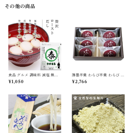
その他の商品
食品 グルメ 調味料 減塩 無添
薄墨羊羹 わらび羊羹 わらび 6
加 だし 出汁 パック 20包入り
個入り セット 羊羹 ようかん
¥1,050
¥2,766
贅沢 ロースト ティーパック や
詰合せ 和菓子 スイーツ 食品
すまる [ysmr-zrds20]
グルメ もっちり食感 [yokan-
wrb-set06]