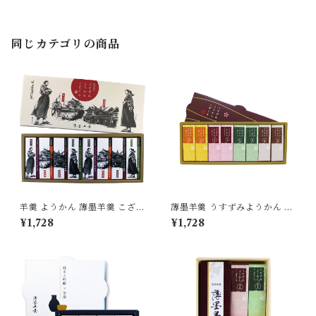
り物 [yokan-kz-kt-04]
同じカテゴリの商品
羊羹 ようかん 薄墨羊羹 こざく
薄墨羊羹 うすずみようかん こ
ら 松山道後めぐり 8個入り 茂
ざくら 8個入り ようかん 羊羹
¥1,728
¥1,728
本ヒデキチ コラボ 限定 墨絵
詰合せ セット 無添加 贈り物
道後温泉 松山城 坊ちゃん マド
[yokan-kz-set8]
ンナ 無添加 贈り物 [yokan-k
z-sh08]