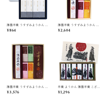
薄墨羊羹 うすずみようかん 純
薄墨羊羹 うすずみようかん 小
米大吟醸 4個入り ようかん 羊
棹 一口ようかん こざくら 詰合
¥864
¥2,604
羹 日本酒 酒 獺祭 詰合せ セッ
せ セット 【送料無料】 [yoka
ト 贈り物 [yokan-jkz-set4]
n-kk-set01]
薄墨羊羹 うすずみようかん 小
羊羹 ようかん 薄墨羊羹 こざく
棹 一口ようかん こざくら 詰合
ら 松山道後めぐり 6個入り 茂
¥3,576
¥1,296
せ セット [yokan-kk-set02]
本ヒデキチ コラボ 限定 墨絵
道後温泉 松山城 坊ちゃん マド
ンナ 無添加 贈り物 [yokan-k
z-sh06]