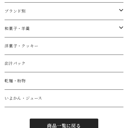
ブランド別
薄墨羊羹
和菓子・羊羹
やすまるだし
こざくら
洋菓子・クッキー
宮野製粉製麺所
どら焼き
出汁パック
IoLy
ウスズミキューブ
乾麺・粉物
和泉農園
薄墨羊羹小棹
いよかん・ジュース
西予自然工房
薄墨羊羹大棹
商品一覧に戻る