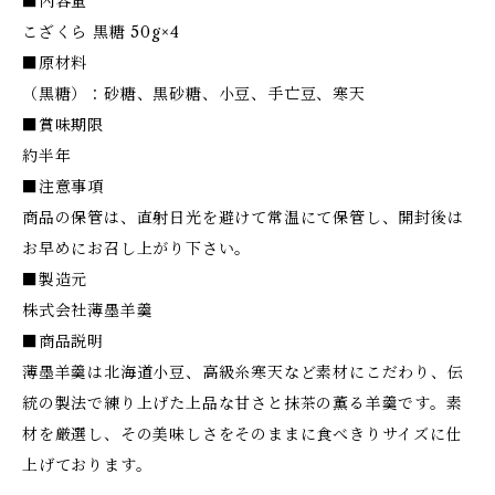
■内容量
こざくら 黒糖 50g×4
■原材料
（黒糖）：砂糖、黒砂糖、小豆、手亡豆、寒天
■賞味期限
約半年
■注意事項
商品の保管は、直射日光を避けて常温にて保管し、開封後は
お早めにお召し上がり下さい。
■製造元
株式会社薄墨羊羹
■商品説明
薄墨羊羹は北海道小豆、高級糸寒天など素材にこだわり、伝
統の製法で練り上げた上品な甘さと抹茶の薫る羊羹です。素
材を厳選し、その美味しさをそのままに食べきりサイズに仕
上げております。