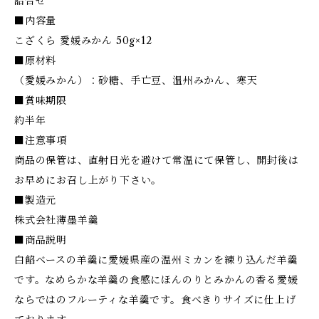
詰合せ
■内容量
こざくら 愛媛みかん 50g×12
■原材料
（愛媛みかん）：砂糖、手亡豆、温州みかん、寒天
■賞味期限
約半年
■注意事項
商品の保管は、直射日光を避けて常温にて保管し、開封後は
お早めにお召し上がり下さい。
■製造元
株式会社薄墨羊羹
■商品説明
白餡ベースの羊羹に愛媛県産の温州ミカンを練り込んだ羊羹
です。なめらかな羊羹の食感にほんのりとみかんの香る愛媛
ならではのフルーティな羊羹です。食べきりサイズに仕上げ