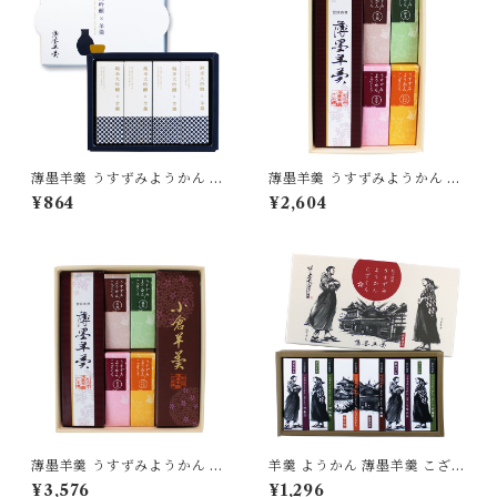
薄墨羊羹 うすずみようかん 純
薄墨羊羹 うすずみようかん 小
米大吟醸 4個入り ようかん 羊
棹 一口ようかん こざくら 詰合
¥864
¥2,604
羹 日本酒 酒 獺祭 詰合せ セッ
せ セット 【送料無料】 [yoka
ト 贈り物 [yokan-jkz-set4]
n-kk-set01]
薄墨羊羹 うすずみようかん 小
羊羹 ようかん 薄墨羊羹 こざく
棹 一口ようかん こざくら 詰合
ら 松山道後めぐり 6個入り 茂
¥3,576
¥1,296