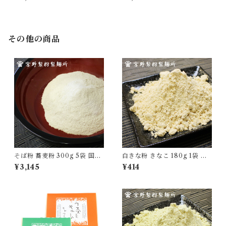
せ セット [yokan-kk-set02]
本ヒデキチ コラボ 限定 墨絵
道後温泉 松山城 坊ちゃん マド
ンナ 無添加 贈り物 [yokan-k
z-sh06]
その他の商品
そば粉 蕎麦粉 300g 5袋 国産
白きな粉 きなこ 180g 1袋 国
100％ 自家製粉 無添加 食品
産 無添加 大豆 自家製粉 食品
¥3,145
¥414
グルメ 粉物 [myn-sbk-05]
グルメ 粉物 [myn-sknk-01]