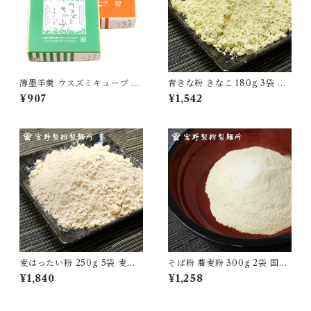
薄墨羊羹 ウスズミキューブ ク
青きな粉 きなこ 180g 3袋 国
ラシック キャラメル 各1箱 [y
産 無添加 大豆 自家製粉 食品
¥907
¥1,542
okan-cb-mix2b]
グルメ 粉物 [myn-aknk-03]
麦はったい粉 250g 5袋 麦こ
そば粉 蕎麦粉 300g 2袋 国産
がし 粉末 国産 裸麦100％ 自
100％ 自家製粉 無添加 食品
¥1,840
¥1,258
家製粉 無添加 昔ながら 食品
グルメ 粉物 [myn-sbk-02]
粉物 [myn-mgk-05]