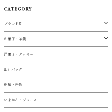
CATEGORY
ブランド別
薄墨羊羹
和菓子・羊羹
やすまるだし
こざくら
洋菓子・クッキー
宮野製粉製麺所
どら焼き
出汁パック
IoLy
ウスズミキューブ
乾麺・粉物
和泉農園
薄墨羊羹小棹
いよかん・ジュース