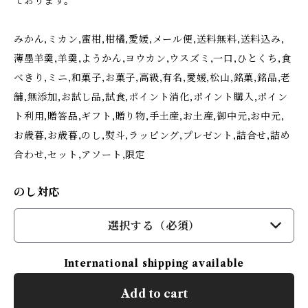
ております。
みかん,ミカン,蜜柑,柑橘,愛媛,メール便,送料無料,送料込み,
薄墨羊羹,羊羹,ようかん,ヨウカン,ウスズミ,一口,ひとくち,食
べきり,ミニ,和菓子,お菓子,高級,有名,愛媛,松山,銘菓,銘品,老
舗,無添加,お試し品,試食,ポイント消化,ポイント購入,ポイン
ト利用,贈答品,ギフト,贈り物,手土産,お土産,御中元,お中元,
お歳暮,お歳暮,のし,熨斗,ラッピング,プレゼント,詰合せ,詰め
合わせ,セット,アソート,限定
のし対応
選択する（必須）
International shipping available
Add to cart