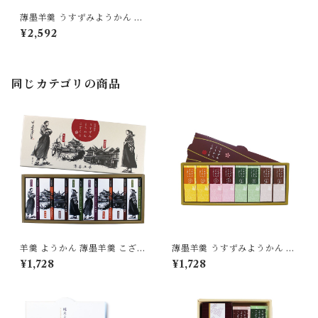
薄墨羊羹 うすずみようかん こ
ざくら 愛媛みかん 12個入り
¥2,592
ようかん 羊羹 詰合せ セット
無添加 贈り物 [yokan-kz-mi
-12]
同じカテゴリの商品
羊羹 ようかん 薄墨羊羹 こざく
薄墨羊羹 うすずみようかん こ
ら 松山道後めぐり 8個入り 茂
ざくら 8個入り ようかん 羊羹
¥1,728
¥1,728
本ヒデキチ コラボ 限定 墨絵
詰合せ セット 無添加 贈り物
道後温泉 松山城 坊ちゃん マド
[yokan-kz-set8]
ンナ 無添加 贈り物 [yokan-k
z-sh08]