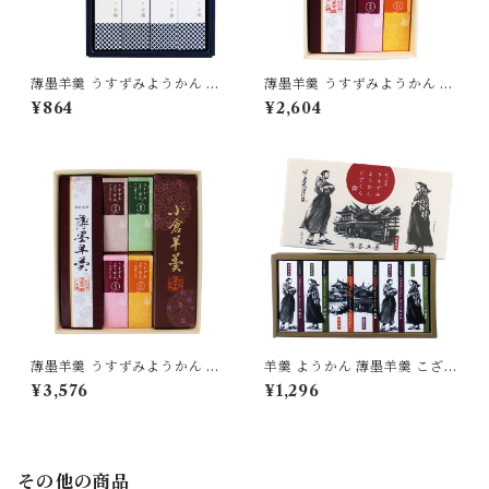
薄墨羊羹 うすずみようかん 純
薄墨羊羹 うすずみようかん 小
米大吟醸 4個入り ようかん 羊
棹 一口ようかん こざくら 詰合
¥864
¥2,604
羹 日本酒 酒 獺祭 詰合せ セッ
せ セット 【送料無料】 [yoka
ト 贈り物 [yokan-jkz-set4]
n-kk-set01]
薄墨羊羹 うすずみようかん 小
羊羹 ようかん 薄墨羊羹 こざく
棹 一口ようかん こざくら 詰合
ら 松山道後めぐり 6個入り 茂
¥3,576
¥1,296
せ セット [yokan-kk-set02]
本ヒデキチ コラボ 限定 墨絵
道後温泉 松山城 坊ちゃん マド
ンナ 無添加 贈り物 [yokan-k
z-sh06]
その他の商品