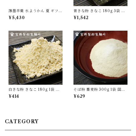
薄墨羊羹 水ようかん 夏 ギフト
青きな粉 きなこ 180g 3袋 国
セット 季節限定 期間限定 ギフ
産 無添加 大豆 自家製粉 食品
¥5,430
¥1,542
ト 贈り物 贈答品 御中元 お土
グルメ 粉物 [myn-aknk-03]
産 手土産 老舗 愛媛 松山 [yok
an-mzhs-01]
白きな粉 きなこ 180g 1袋 国
そば粉 蕎麦粉 300g 1袋 国産
産 無添加 大豆 自家製粉 食品
100％ 自家製粉 無添加 食品
¥414
¥629
グルメ 粉物 [myn-sknk-01]
グルメ 粉物 [myn-sbk-01]
CATEGORY