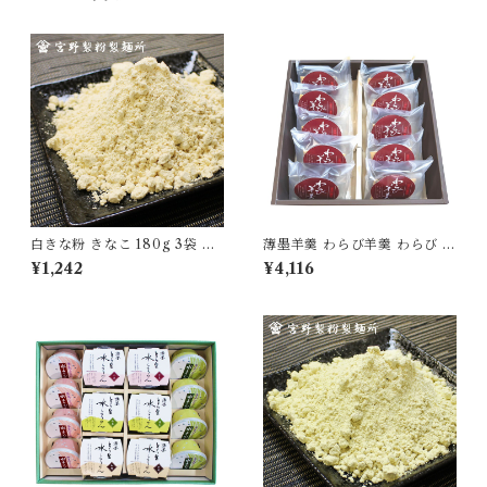
白きな粉 きなこ 180g 3袋 国
薄墨羊羹 わらび羊羹 わらび 1
産 無添加 大豆 自家製粉 食品
0個入り セット 羊羹 ようかん
¥1,242
¥4,116
グルメ 粉物 [myn-sknk-03]
詰合せ 和菓子 スイーツ 食品
グルメ もっちり食感 [yokan-
wrb-set10]