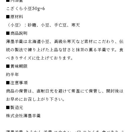
■内容量
こざくら小豆50g×6
■原材料
（小豆）：砂糖、小豆、手亡豆、寒天
■商品説明
薄墨羊羹は北海道小豆、高級糸寒天など素材にこだわり、伝
統の製法で練り上げた上品な甘さと抹茶の薫る羊羹です。食
べきりサイズに仕上げております。
■賞味期限
約半年
■注意事項
商品の保管は、直射日光を避けて常温にて保管し、開封後は
お早めにお召し上がり下さい。
■製造元
株式会社薄墨羊羹