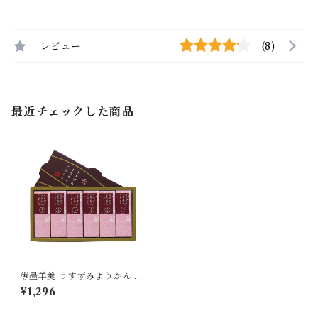
レビュー
(8)
最近チェックした商品
薄墨羊羹 うすずみようかん こ
ざくら 小豆 6個入り ようかん
¥1,296
羊羹 詰合せ セット 無添加 贈
り物 [yokan-kz-az-06]