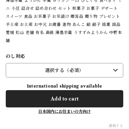
薄墨羊羹 ようかん 羊羹 ヨウカン 一口 ひとくち 食べきり ミ
ニ 小豆 詰合せ 詰め合わせ セット 和菓子 お菓子 デザート
スイーツ 食品 お茶菓子 お茶請け 贈答品 贈り物 プレゼント
手土産 お土産 お中元 お歳暮 進物 あんこ 餡 餡子 銘菓 銘品
愛媛 松山 老舗 有名 高級 薄墨羊羹 うすずみようかん 中野本
舗
のし対応
選択する（必須）
International shipping available
Add to cart
日本国内にお住まいの方向け
通報する