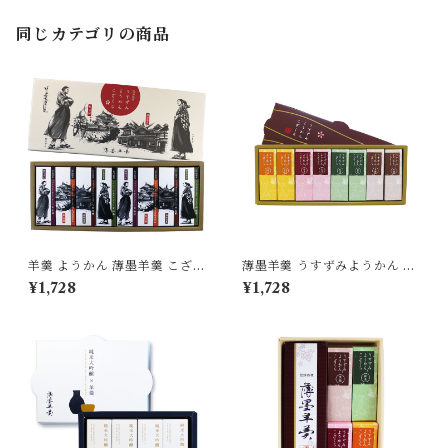
同じカテゴリの商品
羊羹 ようかん 薄墨羊羹 こざく
薄墨羊羹 うすずみようかん こ
ら 松山道後めぐり 8個入り 茂
ざくら 8個入り ようかん 羊羹
¥1,728
¥1,728
本ヒデキチ コラボ 限定 墨絵
詰合せ セット 無添加 贈り物
道後温泉 松山城 坊ちゃん マド
[yokan-kz-set8]
ンナ 無添加 贈り物 [yokan-k
z-sh08]