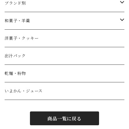
ブランド別
薄墨羊羹
和菓子・羊羹
やすまるだし
こざくら
洋菓子・クッキー
宮野製粉製麺所
どら焼き
出汁パック
IoLy
ウスズミキューブ
乾麺・粉物
和泉農園
薄墨羊羹小棹
いよかん・ジュース
西予自然工房
薄墨羊羹大棹
商品一覧に戻る
風鮮
水ようかん [夏季限定]