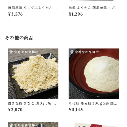
薄墨羊羹 うすずみようかん 小
羊羹 ようかん 薄墨羊羹 こざく
棹 一口ようかん こざくら 詰合
ら 松山道後めぐり 6個入り 茂
¥3,576
¥1,296
せ セット [yokan-kk-set02]
本ヒデキチ コラボ 限定 墨絵
道後温泉 松山城 坊ちゃん マド
ンナ 無添加 贈り物 [yokan-k
z-sh06]
その他の商品
白きな粉 きなこ 180g 5袋 国
そば粉 蕎麦粉 300g 5袋 国産
産 無添加 大豆 自家製粉 食品
100％ 自家製粉 無添加 食品
¥2,070
¥3,145
グルメ 粉物 [myn-sknk-05]
グルメ 粉物 [myn-sbk-05]