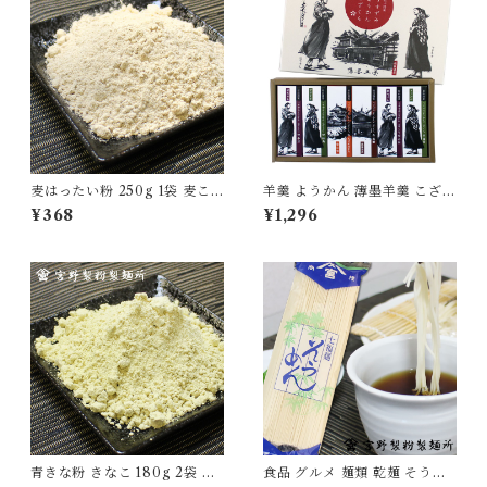
麦はったい粉 250g 1袋 麦こ
羊羹 ようかん 薄墨羊羹 こざく
がし 粉末 国産 裸麦100％ 自
ら 松山道後めぐり 6個入り 茂
¥368
¥1,296
家製粉 無添加 昔ながら 食品
本ヒデキチ コラボ 限定 墨絵
粉物 [myn-mgk-01]
道後温泉 松山城 坊ちゃん マド
ンナ 無添加 贈り物 [yokan-k
z-sh06]
青きな粉 きなこ 180g 2袋 国
食品 グルメ 麺類 乾麺 そうめ