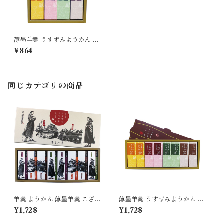
薄墨羊羹 うすずみようかん こ
ざくら 4個入り ようかん 羊羹
¥864
詰合せ セット 無添加 贈り物
[yokan-kz-set4]
同じカテゴリの商品
羊羹 ようかん 薄墨羊羹 こざく
薄墨羊羹 うすずみようかん こ
ら 松山道後めぐり 8個入り 茂
ざくら 8個入り ようかん 羊羹
¥1,728
¥1,728
本ヒデキチ コラボ 限定 墨絵
詰合せ セット 無添加 贈り物