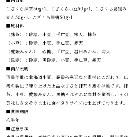
■内容量
こざくら抹茶50g×1、こざくら小豆50g×1、こざくら愛媛み
かん50g×1、こざくら黒糖50g×1
■原材料
（抹茶）：砂糖、小豆、手亡豆、寒天、抹茶
（小豆）：砂糖、小豆、手亡豆、寒天
（愛媛みかん）：砂糖、手亡豆、温州みかん、寒天
（黒糖）：砂糖、黒砂糖、小豆、手亡豆、寒天
■商品説明
薄墨羊羹は北海道小豆、高級糸寒天など素材にこだわり、伝
統の製法で練り上げた上品な甘さと抹茶の薫る羊羹です。抹
茶、小豆、愛媛みかん、黒糖それぞれに素材を厳選し、その
美味しさをそのままに食べきりサイズに仕上げております。
■賞味期限
約半年
■注意事項