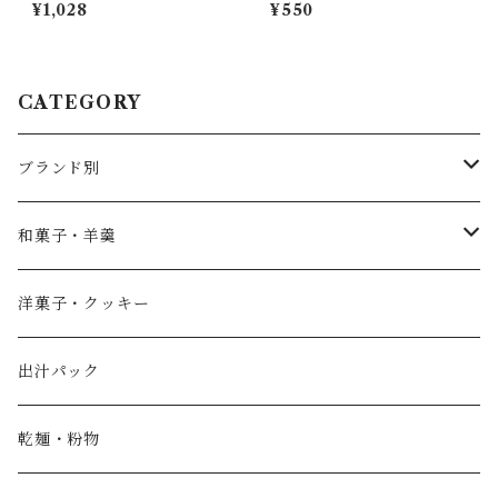
産 無添加 大豆 自家製粉 食品
ん 素麺 1袋250g×2袋 国産 愛
¥1,028
¥550
グルメ 粉物 [myn-aknk-02]
媛県産 無添加 [myn-sm-02]
CATEGORY
ブランド別
薄墨羊羹
和菓子・羊羹
やすまるだし
こざくら
洋菓子・クッキー
宮野製粉製麺所
どら焼き
出汁パック
IoLy
ウスズミキューブ
乾麺・粉物