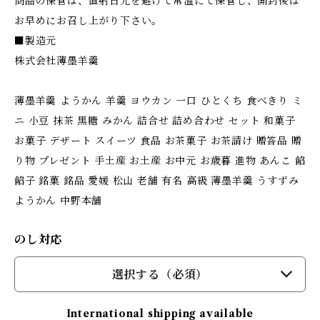
商品の保管は、直射日光を避けて常温にて保管し、開封後は
お早めにお召し上がり下さい。
■製造元
株式会社薄墨羊羹
薄墨羊羹 ようかん 羊羹 ヨウカン 一口 ひとくち 食べきり ミ
ニ 小豆 抹茶 黒糖 みかん 詰合せ 詰め合わせ セット 和菓子
お菓子 デザート スイーツ 食品 お茶菓子 お茶請け 贈答品 贈
り物 プレゼント 手土産 お土産 お中元 お歳暮 進物 あんこ 餡
餡子 銘菓 銘品 愛媛 松山 老舗 有名 高級 薄墨羊羹 うすずみ
ようかん 中野本舗
のし対応
選択する（必須）
International shipping available