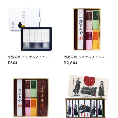
道後温泉 松山城 坊ちゃん マド
[yokan-kz-set8]
ンナ 無添加 贈り物 [yokan-k
z-sh08]
薄墨羊羹 うすずみようかん 純
薄墨羊羹 うすずみようかん 小
米大吟醸 4個入り ようかん 羊
棹 一口ようかん こざくら 詰合
¥864
¥2,604
羹 日本酒 酒 獺祭 詰合せ セッ
せ セット 【送料無料】 [yoka
ト 贈り物 [yokan-jkz-set4]
n-kk-set01]