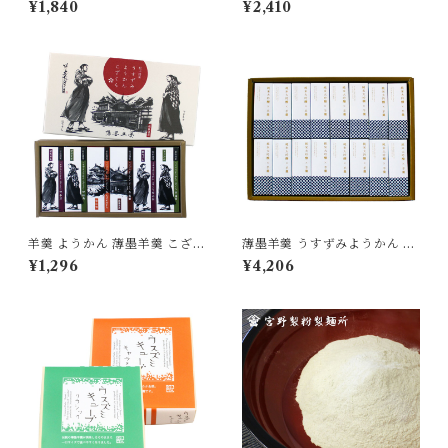
¥1,840
¥2,410
家製粉 無添加 昔ながら 食品
合せ セット ギフト 贈り物 贈
粉物 [myn-mgk-05]
答品 お中元 夏 夏季限定 無添
加 [yokan-myk-set06]
羊羹 ようかん 薄墨羊羹 こざく
薄墨羊羹 うすずみようかん 純
ら 松山道後めぐり 6個入り 茂
米大吟醸 16個 セット 無添加
¥1,296
¥4,206
本ヒデキチ コラボ 限定 墨絵
【送料無料】 [yokan-jkz-set
道後温泉 松山城 坊ちゃん マド
16b]
ンナ 無添加 贈り物 [yokan-k
z-sh06]