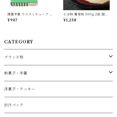
薄墨羊羹 ウスズミキューブ ク
そば粉 蕎麦粉 300g 2袋 国産
ラシック キャラメル 各1箱 [y
100％ 自家製粉 無添加 食品
¥907
¥1,258
okan-cb-mix2b]
グルメ 粉物 [myn-sbk-02]
CATEGORY
ブランド別
薄墨羊羹
和菓子・羊羹
やすまるだし
こざくら
洋菓子・クッキー
宮野製粉製麺所
どら焼き
出汁パック