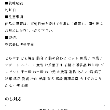
■賞味期限
約10日
■注意事項
商品の保管は、直射日光を避けて常温にて保管し、開封後は
お早めにお召し上がり下さい。
■製造元
株式会社薄墨羊羹
どらやき どら焼き 詰合せ 詰め合わせ セット 和菓子 お菓子
デザート スイーツ 食品 お茶菓子 お茶請け 贈答品 贈り物 プ
レゼント 手土産 お土産 お中元 お歳暮 進物 あんこ 餡 餡子
銘菓 銘品 愛媛 松山 老舗 有名 高級 薄墨羊羹 うすずみよう
かん 中野本舗
のし対応