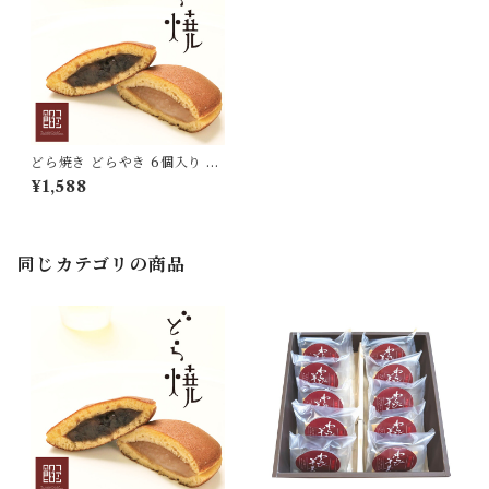
どら焼き どらやき 6個入り 和
菓子 お菓子 小豆 あずき 白餡
¥1,588
白あん [yokan-dy-set06]
同じカテゴリの商品