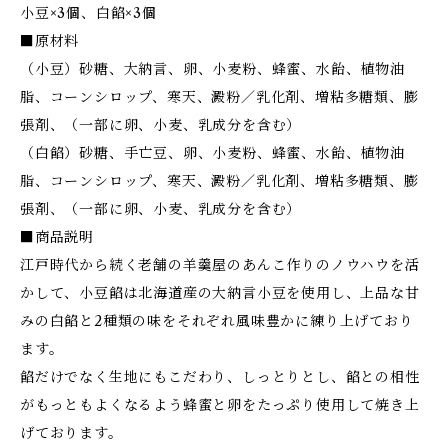
小豆×3個、白餡×3個
■原材料
（小豆）砂糖、大納言、卵、小麦粉、蜂蜜、水飴、植物油
脂、コーンシロップ、寒天、澱粉／乳化剤、増粘多糖類、膨
張剤、（一部に卵、小麦、乳成分を含む）
（白餡）砂糖、手亡豆、卵、小麦粉、蜂蜜、水飴、植物油
脂、コーンシロップ、寒天、澱粉／乳化剤、増粘多糖類、膨
張剤、（一部に卵、小麦、乳成分を含む）
■商品説明
江戸時代から続く老舗の羊羹屋のあんこ作りのノウハウを活
かして、小豆餡は北海道産の大納言小豆を使用し、上品な甘
みの白餡と2種類の味をそれぞれ風味豊かに練り上げており
ます。
餡だけでなく生地にもこだわり、しっとりとし、餡との相性
がもっともよくなるよう蜂蜜と卵をたっぷり使用して焼き上
げております。