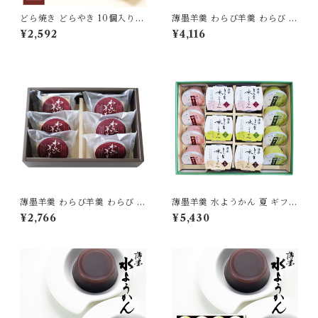
どら焼き どらやき 10個入り
薄墨羊羹 わらび羊羹 わらび 1
和菓子 お菓子 小豆 あずき 白
0個入り セット 羊羹 ようかん
¥2,592
¥4,116
餡 白あん [yokan-dy-set10]
詰合せ 和菓子 スイーツ 食品
グルメ もっちり食感 [yokan-
wrb-set10]
薄墨羊羹 わらび羊羹 わらび 6
薄墨羊羹 水ようかん 夏 ギフト
個入り セット 羊羹 ようかん
セット 季節限定 期間限定 ギフ
¥2,766
¥5,430
詰合せ 和菓子 スイーツ 食品
ト 贈り物 贈答品 御中元 お土
グルメ もっちり食感 [yokan-
産 手土産 老舗 愛媛 松山 [yok
wrb-set06]
an-mzhs-01]