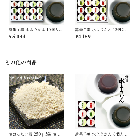
薄墨羊羹 水ようかん 15個入り
薄墨羊羹 水ようかん 12個入り
水羊羹 和菓子 お菓子 高級 詰
水羊羹 和菓子 お菓子 高級 詰
¥5,034
¥4,159
合せ セット ギフト 贈り物 贈
合せ セット ギフト 贈り物 贈
答品 夏季限定 無添加 [yokan-
答品 夏季限定 無添加 [yokan-
myk-set15]
myk-set12]
その他の商品
麦はったい粉 250g 5袋 麦こ
薄墨羊羹 水ようかん 6個入り
がし 粉末 国産 裸麦100％ 自
水羊羹 和菓子 お菓子 高級 詰