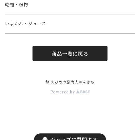
IoLy
ウスズミキューブ
乾麺・粉物
和泉農園
薄墨羊羹小棹
いよかん・ジュース
西予自然工房
薄墨羊羹大棹
商品一覧に戻る
風鮮
水ようかん [夏季限定]
わらび羊羹
© えひめの旅商人かんきち
Powered by
ショップに質問する