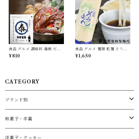
食品 グルメ 調味料 海鮮 だし
食品 グルメ 麺類 乾麺 そうめ
出汁 パック 10包入り 極上 テ
ん 素麺 1袋250g×6袋 国産 愛
¥810
¥1,650
ィーパック やすまる お試し 試
媛県産 無添加 [myn-sm-06]
食 [ysmr-ksds10]
CATEGORY
ブランド別
薄墨羊羹
和菓子・羊羹
やすまるだし
こざくら
洋菓子・クッキー