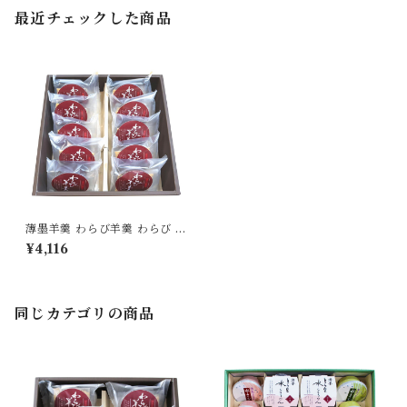
最近チェックした商品
薄墨羊羹 わらび羊羹 わらび 1
0個入り セット 羊羹 ようかん
¥4,116
詰合せ 和菓子 スイーツ 食品
グルメ もっちり食感 [yokan-
wrb-set10]
同じカテゴリの商品