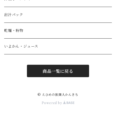
宮野製粉製麺所
どら焼き
出汁パック
IoLy
ウスズミキューブ
乾麺・粉物
和泉農園
薄墨羊羹小棹
いよかん・ジュース
西予自然工房
薄墨羊羹大棹
商品一覧に戻る
風鮮
水ようかん [夏季限定]
わらび羊羹
© えひめの旅商人かんきち
Powered by