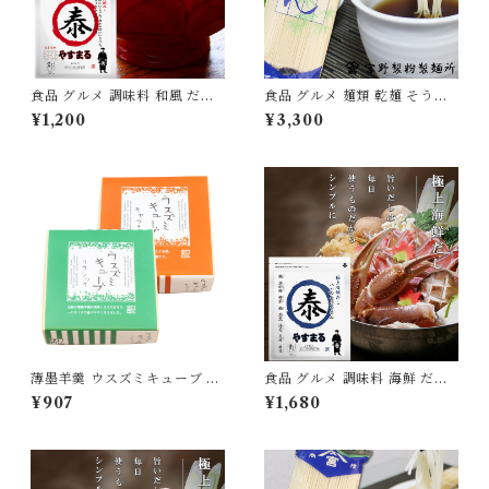
食品 グルメ 調味料 和風 だし
食品 グルメ 麺類 乾麺 そうめ
出汁 パック 30包入り 万能 テ
ん 素麺 1袋250g×12袋 国産 愛
¥1,200
¥3,300
ィーパック やすまる [ysmr-w
媛県産 無添加 [myn-sm-12]
fds30]
薄墨羊羹 ウスズミキューブ ク
食品 グルメ 調味料 海鮮 だし
ラシック キャラメル 各1箱 [y
出汁 パック 30包入り 極上 テ
¥907
¥1,680
okan-cb-mix2b]
ィーパック やすまる [ysmr-k
sds30]