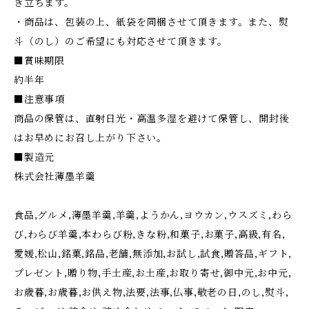
き立ちます。
・商品は、包装の上、紙袋を同梱させて頂きます。また、熨
斗（のし）のご希望にも対応させて頂きます。
■賞味期限
約半年
■注意事項
商品の保管は、直射日光・高温多湿を避けて保管し、開封後
はお早めにお召し上がり下さい。
■製造元
株式会社薄墨羊羹
食品,グルメ,薄墨羊羹,羊羹,ようかん,ヨウカン,ウスズミ,わら
び,わらび羊羹,本わらび粉,きな粉,和菓子,お菓子,高級,有名,
愛媛,松山,銘菓,銘品,老舗,無添加,お試し,試食,贈答品,ギフト,
プレゼント,贈り物,手土産,お土産,お取り寄せ,御中元,お中元,
お歳暮,お歳暮,お供え物,法要,法事,仏事,敬老の日,のし,熨斗,