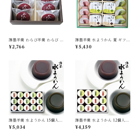
薄墨羊羹 わらび羊羹 わらび 6
薄墨羊羹 水ようかん 夏 ギフト
個入り セット 羊羹 ようかん
セット 季節限定 期間限定 ギフ
¥2,766
¥5,430
詰合せ 和菓子 スイーツ 食品
ト 贈り物 贈答品 御中元 お土
グルメ もっちり食感 [yokan-
産 手土産 老舗 愛媛 松山 [yok
wrb-set06]
an-mzhs-01]
薄墨羊羹 水ようかん 15個入り
薄墨羊羹 水ようかん 12個入り
水羊羹 和菓子 お菓子 高級 詰
水羊羹 和菓子 お菓子 高級 詰
¥5,034
¥4,159
合せ セット ギフト 贈り物 贈
合せ セット ギフト 贈り物 贈
答品 夏季限定 無添加 [yokan-
答品 夏季限定 無添加 [yokan-
myk-set15]
myk-set12]