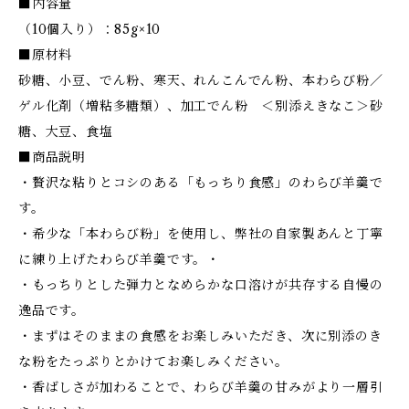
■内容量
（10個入り）：85g×10
■原材料
砂糖、小豆、でん粉、寒天、れんこんでん粉、本わらび粉／
ゲル化剤（増粘多糖類）、加工でん粉 ＜別添えきなこ＞砂
糖、大豆、食塩
■商品説明
・贅沢な粘りとコシのある「もっちり食感」のわらび羊羹で
す。
・希少な「本わらび粉」を使用し、弊社の自家製あんと丁寧
に練り上げたわらび羊羹です。・
・もっちりとした弾力となめらかな口溶けが共存する自慢の
逸品です。
・まずはそのままの食感をお楽しみいただき、次に別添のき
な粉をたっぷりとかけてお楽しみください。
・香ばしさが加わることで、わらび羊羹の甘みがより一層引