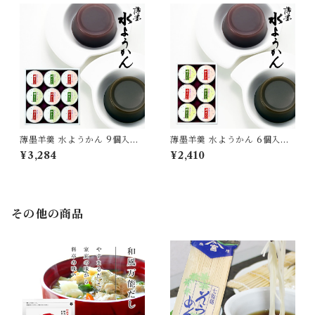
薄墨羊羹 水ようかん 9個入り
薄墨羊羹 水ようかん 6個入り
水羊羹 和菓子 お菓子 高級 詰
水羊羹 和菓子 お菓子 高級 詰
¥3,284
¥2,410
合せ セット ギフト 贈り物 贈
合せ セット ギフト 贈り物 贈
答品 お中元 夏 夏季限定 無添
答品 お中元 夏 夏季限定 無添
加 [yokan-myk-set09]
加 [yokan-myk-set06]
その他の商品